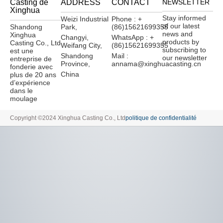
Casting de
ADDRESS
CONTACT
NEWSLETTER
Xinghua
Stay informed
Weizi Industrial
Phone : +
of our latest
Shandong
Park,
(86)15621699355
news and
Xinghua
Changyi,
WhatsApp : +
products by
Casting Co., Ltd
Weifang City,
(86)15621699355
subscribing to
est une
Shandong
Mail :
our newsletter
entreprise de
Province,
annama@xinghuacasting.cn
fonderie avec
China
plus de 20 ans
d’expérience
dans le
moulage
Copyright ©2024 Xinghua Casting Co., Ltd
politique de confidentialité